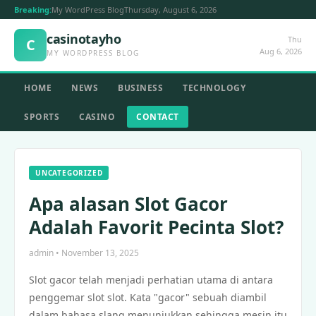
Breaking:
My WordPress Blog
Thursday, August 6, 2026
casinotayho
Thu
C
Aug 6, 2026
MY WORDPRESS BLOG
HOME
NEWS
BUSINESS
TECHNOLOGY
SPORTS
CASINO
CONTACT
UNCATEGORIZED
Apa alasan Slot Gacor
Adalah Favorit Pecinta Slot?
admin • November 13, 2025
Slot gacor telah menjadi perhatian utama di antara
penggemar slot slot. Kata "gacor" sebuah diambil
dalam bahasa slang menunjukkan sehingga mesin itu