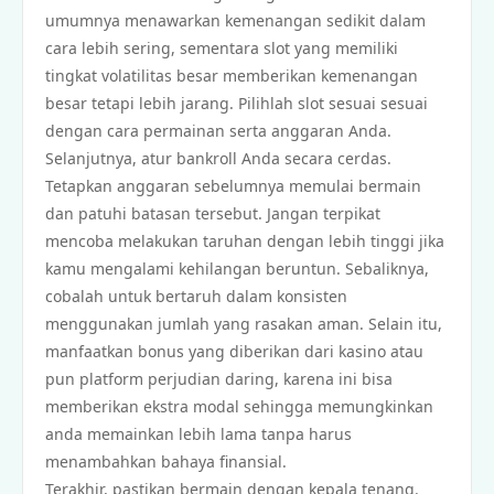
umumnya menawarkan kemenangan sedikit dalam
cara lebih sering, sementara slot yang memiliki
tingkat volatilitas besar memberikan kemenangan
besar tetapi lebih jarang. Pilihlah slot sesuai sesuai
dengan cara permainan serta anggaran Anda.
Selanjutnya, atur bankroll Anda secara cerdas.
Tetapkan anggaran sebelumnya memulai bermain
dan patuhi batasan tersebut. Jangan terpikat
mencoba melakukan taruhan dengan lebih tinggi jika
kamu mengalami kehilangan beruntun. Sebaliknya,
cobalah untuk bertaruh dalam konsisten
menggunakan jumlah yang rasakan aman. Selain itu,
manfaatkan bonus yang diberikan dari kasino atau
pun platform perjudian daring, karena ini bisa
memberikan ekstra modal sehingga memungkinkan
anda memainkan lebih lama tanpa harus
menambahkan bahaya finansial.
Terakhir, pastikan bermain dengan kepala tenang.