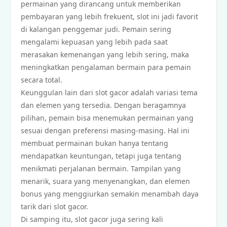
permainan yang dirancang untuk memberikan
pembayaran yang lebih frekuent, slot ini jadi favorit
di kalangan penggemar judi. Pemain sering
mengalami kepuasan yang lebih pada saat
merasakan kemenangan yang lebih sering, maka
meningkatkan pengalaman bermain para pemain
secara total.
Keunggulan lain dari slot gacor adalah variasi tema
dan elemen yang tersedia. Dengan beragamnya
pilihan, pemain bisa menemukan permainan yang
sesuai dengan preferensi masing-masing. Hal ini
membuat permainan bukan hanya tentang
mendapatkan keuntungan, tetapi juga tentang
menikmati perjalanan bermain. Tampilan yang
menarik, suara yang menyenangkan, dan elemen
bonus yang menggiurkan semakin menambah daya
tarik dari slot gacor.
Di samping itu, slot gacor juga sering kali