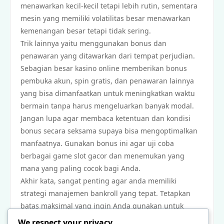
menawarkan kecil-kecil tetapi lebih rutin, sementara
mesin yang memiliki volatilitas besar menawarkan
kemenangan besar tetapi tidak sering.
Trik lainnya yaitu menggunakan bonus dan
penawaran yang ditawarkan dari tempat perjudian.
Sebagian besar kasino online memberikan bonus
pembuka akun, spin gratis, dan penawaran lainnya
yang bisa dimanfaatkan untuk meningkatkan waktu
bermain tanpa harus mengeluarkan banyak modal.
Jangan lupa agar membaca ketentuan dan kondisi
bonus secara seksama supaya bisa mengoptimalkan
manfaatnya. Gunakan bonus ini agar uji coba
berbagai game slot gacor dan menemukan yang
mana yang paling cocok bagi Anda.
Akhir kata, sangat penting agar anda memiliki
strategi manajemen bankroll yang tepat. Tetapkan
batas maksimal yang ingin Anda gunakan untuk
permainan serta jangan pernah melampauinya.
We respect your privacy