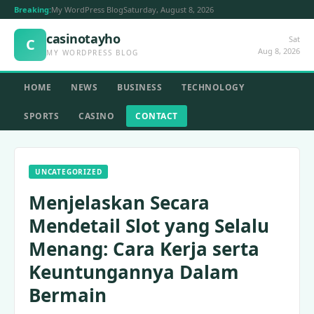
Breaking:
My WordPress Blog
Saturday, August 8, 2026
casinotayho
Sat
C
Aug 8, 2026
MY WORDPRESS BLOG
HOME
NEWS
BUSINESS
TECHNOLOGY
SPORTS
CASINO
CONTACT
UNCATEGORIZED
Menjelaskan Secara
Mendetail Slot yang Selalu
Menang: Cara Kerja serta
Keuntungannya Dalam
Bermain