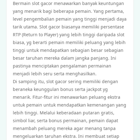
Bermain slot gacor menawarkan banyak keuntungan
yang menarik bagi beberapa pemain. Yang pertama,
level pengembalian pemain yang tinggi menjadi daya
tarik utama. Slot gacor biasanya memiliki persentase
RTP (Return to Player) yang lebih tinggi daripada slot
biasa, yg berarti pemain memiliki peluang yang lebih
tinggi untuk mendapatkan sebagian besar sebagian
besar taruhan mereka dalam jangka panjang. Ini
pastinya menciptakan pengalaman permainan
menjadi lebih seru serta menghasilkan.
Di samping itu, slot gacor sering memiliki dengan
beraneka keunggulan bonus serta jackpot yg
menarik. Fitur-fitur ini menawarkan peluang ekstra
untuk pemain untuk mendapatkan kemenangan yang
lebih tinggi. Melalui keberadaan putaran gratis,
simbol liar, serta bonus permainan, pemain dapat
menambah peluang mereka agar menang tanpa
mengeluarkan taruhan ekstra. Ini membuat setiap