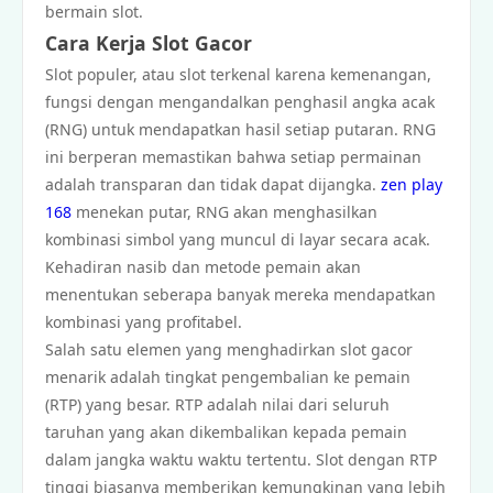
bermain slot.
Cara Kerja Slot Gacor
Slot populer, atau slot terkenal karena kemenangan,
fungsi dengan mengandalkan penghasil angka acak
(RNG) untuk mendapatkan hasil setiap putaran. RNG
ini berperan memastikan bahwa setiap permainan
adalah transparan dan tidak dapat dijangka.
zen play
168
menekan putar, RNG akan menghasilkan
kombinasi simbol yang muncul di layar secara acak.
Kehadiran nasib dan metode pemain akan
menentukan seberapa banyak mereka mendapatkan
kombinasi yang profitabel.
Salah satu elemen yang menghadirkan slot gacor
menarik adalah tingkat pengembalian ke pemain
(RTP) yang besar. RTP adalah nilai dari seluruh
taruhan yang akan dikembalikan kepada pemain
dalam jangka waktu waktu tertentu. Slot dengan RTP
tinggi biasanya memberikan kemungkinan yang lebih