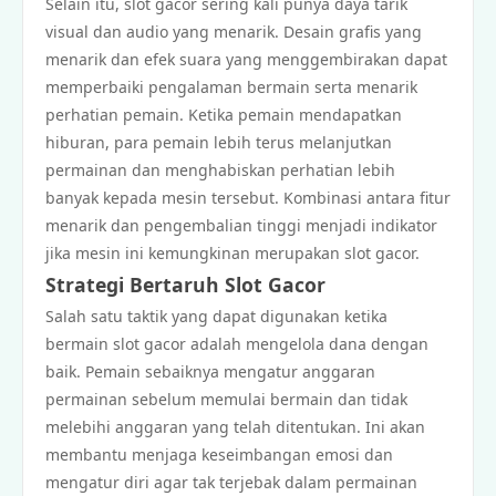
Selain itu, slot gacor sering kali punya daya tarik
visual dan audio yang menarik. Desain grafis yang
menarik dan efek suara yang menggembirakan dapat
memperbaiki pengalaman bermain serta menarik
perhatian pemain. Ketika pemain mendapatkan
hiburan, para pemain lebih terus melanjutkan
permainan dan menghabiskan perhatian lebih
banyak kepada mesin tersebut. Kombinasi antara fitur
menarik dan pengembalian tinggi menjadi indikator
jika mesin ini kemungkinan merupakan slot gacor.
Strategi Bertaruh Slot Gacor
Salah satu taktik yang dapat digunakan ketika
bermain slot gacor adalah mengelola dana dengan
baik. Pemain sebaiknya mengatur anggaran
permainan sebelum memulai bermain dan tidak
melebihi anggaran yang telah ditentukan. Ini akan
membantu menjaga keseimbangan emosi dan
mengatur diri agar tak terjebak dalam permainan