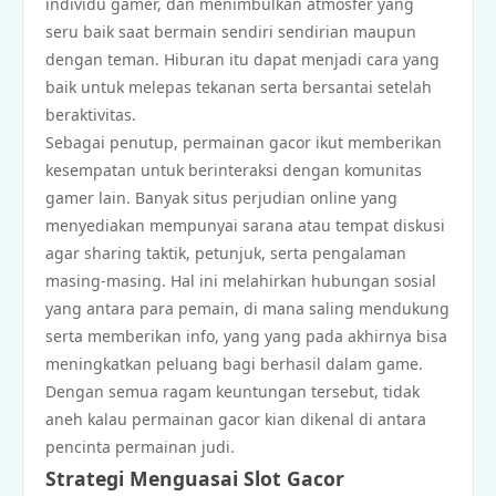
individu gamer, dan menimbulkan atmosfer yang
seru baik saat bermain sendiri sendirian maupun
dengan teman. Hiburan itu dapat menjadi cara yang
baik untuk melepas tekanan serta bersantai setelah
beraktivitas.
Sebagai penutup, permainan gacor ikut memberikan
kesempatan untuk berinteraksi dengan komunitas
gamer lain. Banyak situs perjudian online yang
menyediakan mempunyai sarana atau tempat diskusi
agar sharing taktik, petunjuk, serta pengalaman
masing-masing. Hal ini melahirkan hubungan sosial
yang antara para pemain, di mana saling mendukung
serta memberikan info, yang yang pada akhirnya bisa
meningkatkan peluang bagi berhasil dalam game.
Dengan semua ragam keuntungan tersebut, tidak
aneh kalau permainan gacor kian dikenal di antara
pencinta permainan judi.
Strategi Menguasai Slot Gacor