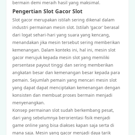
bermain demi meraih hasil yang maksimal.
Pengertian Slot Gacor Slot
Slot gacor merupakan istilah sering dikenal dalam
industri permainan mesin slot. Istilah ‘gacor’ berasal
dari logat sehari-hari yang suara yang kencang,
menandakan jika mesin tersebut sering memberikan
kemenangan. Dalam konteks ini, hal ini, mesin slot
gacor merujuk kepada mesin slot yang memiliki
persentase payout tinggi dan sering memberikan
angkatan besar dan kemenangan besar kepada para
pemain. Sejumlah pemain yang mencari mesin slot
yang dapat dapat menciptakan kemenangan dengan
konsisten dan membuat proses bermain menjadi
menyenangkan.
Konsep permainan slot sudah berkembang pesat,
dari yang sebelumnya berorientasi fisik menjadi
game online yang bisa diakses kapan saja serta di
mana saja. Mesin yang gacor menjadi daya tarik