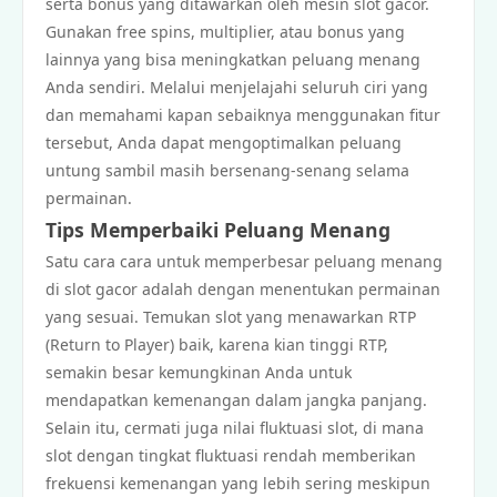
serta bonus yang ditawarkan oleh mesin slot gacor.
Gunakan free spins, multiplier, atau bonus yang
lainnya yang bisa meningkatkan peluang menang
Anda sendiri. Melalui menjelajahi seluruh ciri yang
dan memahami kapan sebaiknya menggunakan fitur
tersebut, Anda dapat mengoptimalkan peluang
untung sambil masih bersenang-senang selama
permainan.
Tips Memperbaiki Peluang Menang
Satu cara cara untuk memperbesar peluang menang
di slot gacor adalah dengan menentukan permainan
yang sesuai. Temukan slot yang menawarkan RTP
(Return to Player) baik, karena kian tinggi RTP,
semakin besar kemungkinan Anda untuk
mendapatkan kemenangan dalam jangka panjang.
Selain itu, cermati juga nilai fluktuasi slot, di mana
slot dengan tingkat fluktuasi rendah memberikan
frekuensi kemenangan yang lebih sering meskipun